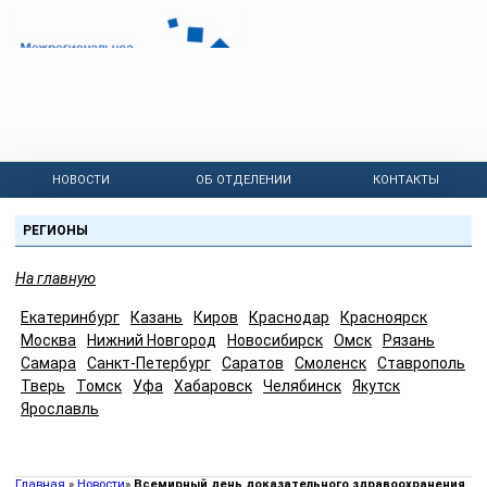
НОВОСТИ
ОБ ОТДЕЛЕНИИ
КОНТАКТЫ
АНКТ-ПЕТЕРБУРГСКОЕ ОТДЕЛЕНИЕ ОБЩЕСТВА
РЕГИОНЫ
На главную
Екатеринбург
Казань
Киров
Краснодар
Красноярск
Москва
Нижний Новгород
Новосибирск
Омск
Рязань
Самара
Санкт-Петербург
Саратов
Смоленск
Ставрополь
Тверь
Томск
Уфа
Хабаровск
Челябинск
Якутск
Ярославль
Главная
»
Новости
»
Всемирный день доказательного здравоохранения