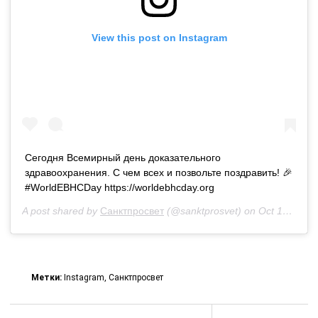
View this post on Instagram
Сегодня Всемирный день доказательного
здравоохранения. С чем всех и позвольте поздравить! 🎉
#WorldEBHCDay https://worldebhcday.org
A post shared by
Санктпросвет
(@sanktprosvet) on
Oct 19, 2020 at 8:20pm PDT
Метки:
Instagram
,
Санктпросвет