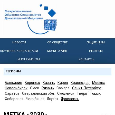
НОВОСТИ
ОБ ОБЩЕСТВЕ
ПАЦИЕНТАМ
ОБУЧЕНИЕ, КОНСУЛЬТАЦИИ
МОНИТОРИНГ
РЕСУРСЫ
ИНСТРУМЕНТЫ
КОНТАКТЫ
РЕГИОНЫ
Башкирия
Воронеж
Казань
Киров
Краснодар
Москва
Новосибирск
Омск
Рязань
Самара
Санкт-Петербург
Саратов
Свердловская обл.
Смоленск
Тверь
Томск
Хабаровск
Челябинск
Якутск
Ярославль
МЕТКА «2030»