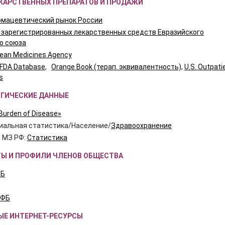
ЕКАРСТВЕННЫХ ПРЕПАРАТОВ И ПРОДАЖИ
мацевтический рынок России
 зарегистрированных лекарственных средств Евразийского
о союза
ean Medicines Agency
FDA Database
,
Orange Book (терап. эквивалентность),
U.S. Outpati
s
ОГИЧЕСКИЕ ДАННЫЕ
 Burden of Disease»
иальная статистика/Население/
Здравоохранение
 МЗ РФ:
Статистика
ТЫ И ПРОФИЛИ ЧЛЕНОВ ОБЩЕСТВА
Б
ФБ
Е ИНТЕРНЕТ-РЕСУРСЫ