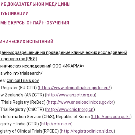
АНИЕ ДОКАЗАТЕЛЬНОЙ МЕДИЦИНЫ
 ПУБЛИКАЦИИ
ЕМЫЕ КУРСЫ ОНЛАЙН-ОБУЧЕНИЯ
ЛИНИЧЕСКИХ ИСПЫТАНИЙ
данных разрешений на проведение клинических исследований
 препаратов [РКИ]
линических исследований ООО «ИФАРМА»
s.who.int/trialsearch/
tes’
ClinicalTrials.gov
ls Register (EU-CTR) (
https://www.clinicaltrialsregister.eu/
)
ew Zealand’s (ANZCTR) (
http://www.anzctr.org.au
)
l Trials Registry (ReBec) (
http://www.ensaiosclinicos.gov.br
)
 Trial Registry (ChiCTR) (
http://www.chictr.org.cn
)
h Information Service (CRiS), Republic of Korea (
http://cris.cdc.go.kr
)
egistry — India (CTRI) (
http://ctri.nic.in
)
istry of Clinical Trials(RPCEC) (
http://registroclinico.sld.cu
)