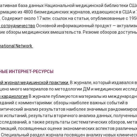
тивная база данных Национальной медицинской библиотеки СШ
рмацию из 4800 биомедицинских журналов, издающихся в США и 
. Содержит около 17 млн. ссылок на статьи, опубликованные с 1950
 сотрудничество
Основной информационный продукт — актуализ
ие обзоры медицинских вмешательств. Резюме обзоров доступн
rnational Network
НЫЕ ИНТЕРНЕТ-РЕСУРСЫ
 журнал медицинской практики.
В журнале, который издавался в
мещено много материалов по методологии ДМ и медицинских иссле
 кардиология
В журнале публикуются материалы из международ
зданий с комментариями: обзоры наиболее важных событий в
критический анализ результатов наиболее значимых рандомизиро
х испытаний, результаты вторичного анализа данных, полученных
сследований, а также результаты систематических обзоров, мета
бликаций, посвященных оценке экономических аспектов различны
 Специальный раздел журнала посвящен анализу новых клиничес