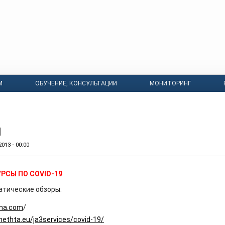
М
ОБУЧЕНИЕ, КОНСУЛЬТАЦИИ
МОНИТОРИНГ
ы
2013
•
00:00
РСЫ ПО COVID-19
тические обзоры:
nma.com
/
nethta.eu/ja3services/covid-19/