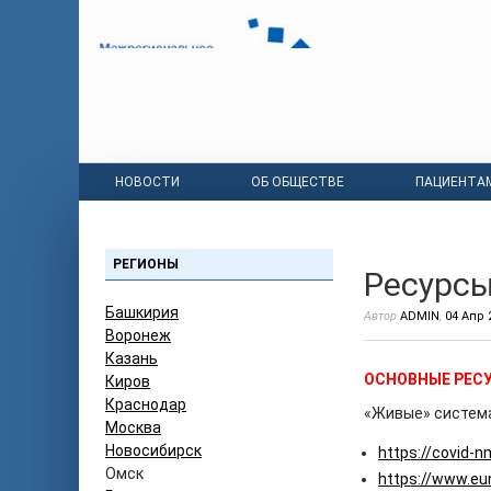
НОВОСТИ
ОБ ОБЩЕСТВЕ
ПАЦИЕНТА
РЕГИОНЫ
Ресурс
Башкирия
Автор
ADMIN
,
04 Апр 
Воронеж
Казань
ОСНОВНЫЕ РЕСУ
Киров
Краснодар
«Живые» система
Москва
Новосибирск
https://covid-
Омск
https://www.eu