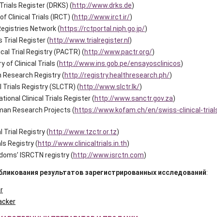
Trials Register (DRKS) (
http://www.drks.de
)
of Clinical Trials (IRCT) (
http://www.irct.ir/
)
egistries Network (
https://rctportal.niph.go.jp/
)
Trial Register (
http://www.trialregister.nl
)
ical Trial Registry (PACTR) (
http://www.pactr.org/
)
 of Clinical Trials (
http://www.ins.gob.pe/ensayosclinicos
)
h Research Registry (
http://registry.healthresearch.ph/
)
al Trials Registry (SLCTR) (
http://www.slctr.lk/
)
tional Clinical Trials Register (
http://www.sanctr.gov.za
)
an Research Projects (
https://www.kofam.ch/en/swiss-clinical-trial
 Trial Registry (
http://www.tzctr.or.tz
)
als Registry (
http://www.clinicaltrials.in.th
)
doms’ ISRCTN registry (
http://www.isrctn.com
)
бликования результатов зарегистрированных исследований
:
r
acker