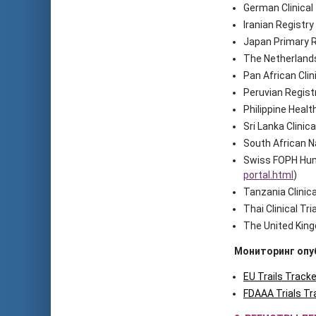
German Clinical 
Iranian Registry 
Japan Primary R
The Netherlands 
Pan African Clin
Peruvian Registry
Philippine Healt
Sri Lanka Clinic
South African Na
Swiss FOPH Hum
portal.html
)
Tanzania Clinical
Thai Clinical Tri
The United King
Мониторинг опу
EU Trails Tracke
FDAAA Trials Tr