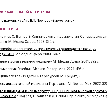
ЕЗДОКАЗАТЕЛЬНОЙ МЕДИЦИНЫ
нсткамеры» сайта В.П. Леонова «Биометрика»
МЫЕ КНИГИ
Флетчер С., Вагнер Э. Клиническая эпидемиология: Основы доказа
нгл. М.: Медиа Сфера, 1998. 352 с.
азработка клинических практических руководств с позиций
медицины
. М.: МедиаСфера, 2004, 135 с.
ение в доказательную медицину. М.: Медиа Сфера, 2001. 392 с.
емиология
. Учебник. Москва, Гэотар-Мед, 2021. 496 с.
цина в условиях дефицита ресурсов. М. Триумф, 2000
овы доказательной медицины
. Пер. с англ. М.: Гэотар-Мед, 2022, 328
тателя медицинской литературы. Принципы клинической практики
оказанном
/ Под ред. Г. Гайятта и Д. Ренни; Пер. с англ., М.: Медиа С