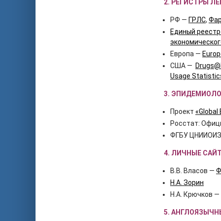
2. РЕГИСТРЫ Л
РФ —
ГРЛС
,
Фар
Единый реестр
экономическог
Европа —
Europ
США —
Drugs@
Usage Statistic
3. ЭПИДЕМИОЛ
Проект
«Global
Росстат: Офиц
ФГБУ ЦНИИОИЗ
4. ЛИЧНЫЕ САЙ
В.В. Власов —
Ф
Н.А. Зорин
Н.А. Крючков —
5.
АНГЛОЯЗЫЧНЫ