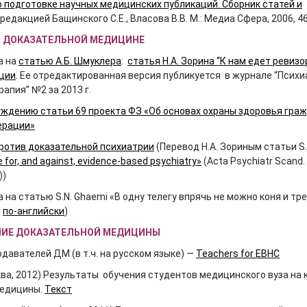
 подготовке научных медицинских публикаций. Сборник статей и
 редакцией Бащинского С.Е., Власова В.В. М.: Медиа Сфера, 2006, 46
О ДОКАЗАТЕЛЬНОЙ МЕДИЦИНЕ
а на
статью А.Б. Шмуклера
:
статья Н.А. Зорина “К нам едет ревизо
ции
. Ее отредактированная версия публикуется в журнале “Психи
апия” №2 за 2013 г.
уждению статьи 69 проекта ФЗ «Об основах охраны здоровья граж
ерации»
против доказательной психиатрии
(Перевод Н.А. Зориным статьи S.
 for, and against, evidence-based psychiatry»
(Acta Psychiatr Scand.
))
а на статью S.N. Ghaemi «В одну телегу впрячь не можно коня и т
,
по-английски
)
АНИЕ ДОКАЗАТЕЛЬНОЙ МЕДИЦИНЫ
давателей ДМ (в т.ч. на русском языке) —
Teachers for EBHC
ква, 2012) Результаты обучения студентов медицинского вуза на 
медицины.
Текст