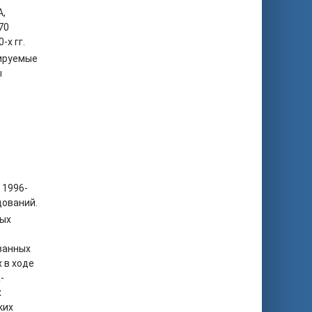
А,
70
-х гг.
ируемые
ы
 1996-
дований.
ных
ванных
 в ходе
-
х
ких