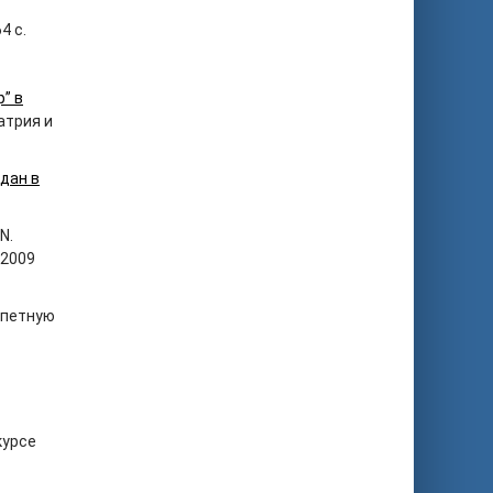
4 с.
р” в
атрия и
дан в
N.
 2009
репетную
курсе