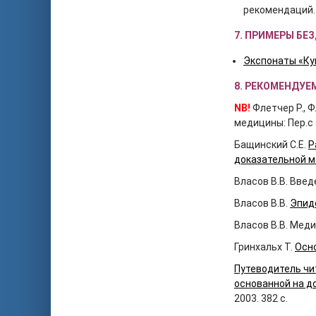
рекомендаций.
7. ПРИМЕРЫ Б
Экспонаты «Ку
8.
РЕКОМЕНДУЕ
NB!
Флетчер Р., 
медицины: Пер.с а
Бащинский С.Е.
Р
доказательной 
Власов В.В. Введ
Власов В.В.
Эпид
Власов В.В. Меди
Гринхальх Т.
Осн
Путеводитель чи
основанной на д
2003. 382 с.