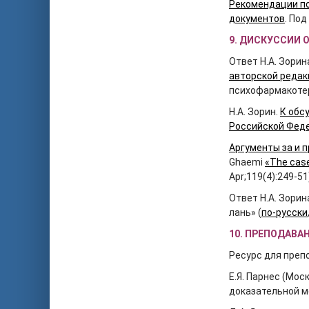
Рекомендации по
документов
. Под
9. ДИСКУССИИ 
Ответ Н.А. Зорин
авторской редак
психофармакотер
Н.А. Зорин.
К обс
Российской Фед
Аргументы за и 
Ghaemi
«The case
Apr;119(4):249-51
Ответ Н.А. Зорин
лань» (
по-русски
10. ПРЕПОДАВ
Ресурс для препо
Е.Я. Парнес (Мос
доказательной 