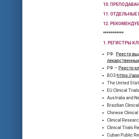
10. ПРЕПОДАВ
11. ОТДЕЛЬНЫЕ
12. РЕКОМЕНДУ
***********
1. РЕГИСТРЫ К
РФ
Реестр вы
лекарственных
РФ —
Реестр к
ВОЗ
https://app
The United Sta
EU Clinical Tria
Australia and N
Brazilian Clinica
Chinese Clinical
Clinical Researc
Clinical Trials R
Cuban Public Reg