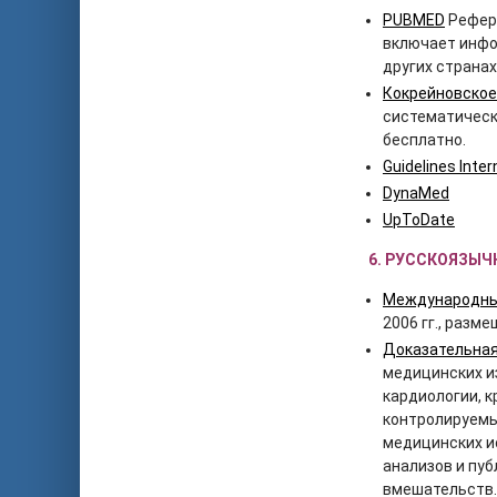
PUBMED
Рефера
включает инфо
других странах
Кокрейновское
систематическ
бесплатно.
Guidelines Inte
DynaMed
UpToDate
6. РУССКОЯЗЫЧ
Международный
2006 гг., раз
Доказательная
медицинских и
кардиологии, 
контролируемы
медицинских и
анализов и пу
вмешательств.