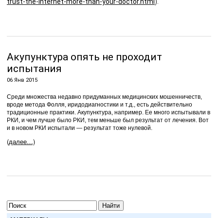
trust-the-internet-more-than-your-doctor.html
).
Акупунктура опять не проходит
испытания
06 Янв 2015
Среди множества недавно придуманных медицинских мошенничеств,
вроде метода Фолля, иридодиагностики и т.д., есть действительно
традиционные практики. Акупунктура, например. Ее много испытывали в
РКИ, и чем лучше было РКИ, тем меньше был результат от лечения. Вот
и в новом РКИ испытали — результат тоже нулевой.
(далее…)
Найти