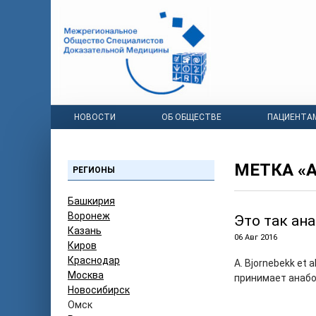
НОВОСТИ
ОБ ОБЩЕСТВЕ
ПАЦИЕНТА
МЕТКА «
РЕГИОНЫ
Башкирия
Воронеж
Это так ан
Казань
06 Авг 2016
Киров
Краснодар
A. Bjornebekk et a
Москва
принимает анабол
Новосибирск
Омск