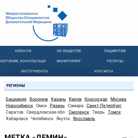
НОВОСТИ
ОБ ОБЩЕСТВЕ
ПАЦИЕНТАМ
ОБУЧЕНИЕ, КОНСУЛЬТАЦИИ
МОНИТОРИНГ
РЕСУРСЫ
ИНСТРУМЕНТЫ
КОНТАКТЫ
РЕГИОНЫ
Башкирия
Воронеж
Казань
Киров
Краснодар
Москва
Новосибирск
Омск
Рязань
Самара
Санкт-Петербург
Саратов
Свердловская обл.
Смоленск
Тверь
Томск
Хабаровск
Челябинск
Якутск
Ярославль
МЕТКА «ДЕМИН»