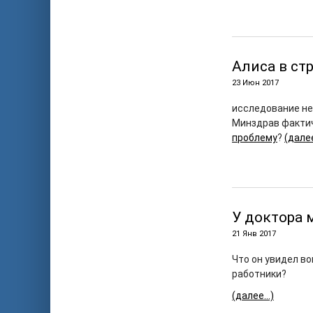
Алиса в ст
23 Июн 2017
исследование не
Минздрав фактич
проблему
?
(дале
У доктора 
21 Янв 2017
Что он увидел во
работники?
(далее…)