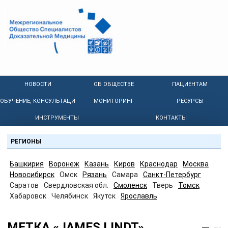
НОВОСТИ
ОБ ОБЩЕСТВЕ
ПАЦИЕНТАМ
ОБУЧЕНИЕ, КОНСУЛЬТАЦИИ
МОНИТОРИНГ
РЕСУРСЫ
ИНСТРУМЕНТЫ
КОНТАКТЫ
РЕГИОНЫ
Башкирия
Воронеж
Казань
Киров
Краснодар
Москва
Новосибирск
Омск
Рязань
Самара
Санкт-Петербург
Саратов
Свердловская обл.
Смоленск
Тверь
Томск
Хабаровск
Челябинск
Якутск
Ярославль
МЕТКА «JAMES LINDT»