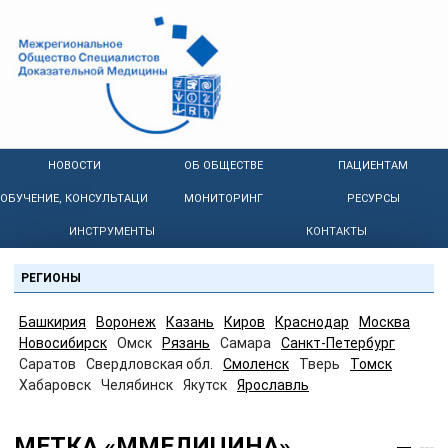
НОВОСТИ
ОБ ОБЩЕСТВЕ
ПАЦИЕНТАМ
ОБУЧЕНИЕ, КОНСУЛЬТАЦИИ
МОНИТОРИНГ
РЕСУРСЫ
ИНСТРУМЕНТЫ
КОНТАКТЫ
РЕГИОНЫ
Башкирия
Воронеж
Казань
Киров
Краснодар
Москва
Новосибирск
Омск
Рязань
Самара
Санкт-Петербург
Саратов
Свердловская обл.
Смоленск
Тверь
Томск
Хабаровск
Челябинск
Якутск
Ярославль
МЕТКА «ММЕДИЦИНА»