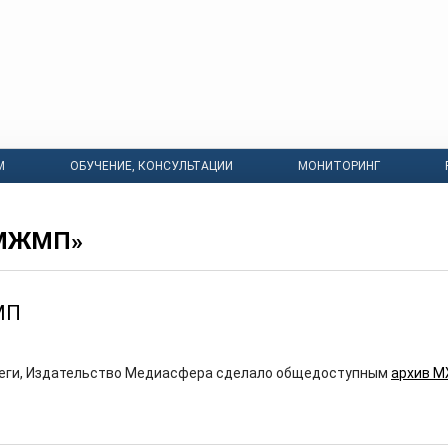
М
ОБУЧЕНИЕ, КОНСУЛЬТАЦИИ
МОНИТОРИНГ
«МЖМП»
МП
еги, Издательство Медиасфера сделало общедоступным
архив 