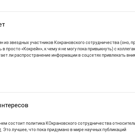
ет
ин из звездных участников Кокрановского сотрудничества (оно, п
в просто «Кокрейн», к чему я не могу пока привыкнуть) с коллега
гает ли распространение информации в соцсетях привлекать вни
интересов
в чем состоит политика КОкрановского сотрудничества относител
т
. Это лучшее, что пока придумано в мире научных публикаций