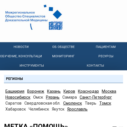
НОВОСТИ
ОБ ОБЩЕСТВЕ
ПАЦИЕНТАМ
ОБУЧЕНИЕ, КОНСУЛЬТАЦИИ
МОНИТОРИНГ
РЕСУРСЫ
ИНСТРУМЕНТЫ
КОНТАКТЫ
РЕГИОНЫ
Башкирия
Воронеж
Казань
Киров
Краснодар
Москва
Новосибирск
Омск
Рязань
Самара
Санкт-Петербург
Саратов
Свердловская обл.
Смоленск
Тверь
Томск
Хабаровск
Челябинск
Якутск
Ярославль
МЕТКА «ПОМОЩЬ»