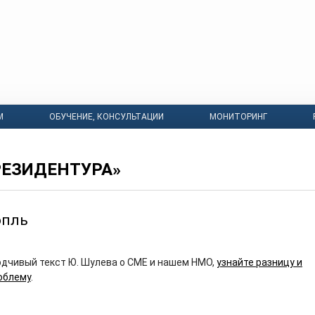
М
ОБУЧЕНИЕ, КОНСУЛЬТАЦИИ
МОНИТОРИНГ
РЕЗИДЕНТУРА»
опль
дчивый текст Ю. Шулева о CME и нашем НМО,
узнайте разницу и
облему
.