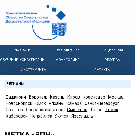
НОВОСТИ
ОБ ОБЩЕСТВЕ
ПАЦИЕНТАМ
ОБУЧЕНИЕ, КОНСУЛЬТАЦИИ
МОНИТОРИНГ
РЕСУРСЫ
ИНСТРУМЕНТЫ
КОНТАКТЫ
РЕГИОНЫ
Башкирия
Воронеж
Казань
Киров
Краснодар
Москва
Новосибирск
Омск
Рязань
Самара
Санкт-Петербург
Саратов
Свердловская обл.
Смоленск
Тверь
Томск
Хабаровск
Челябинск
Якутск
Ярославль
МЕТКА «РПН»