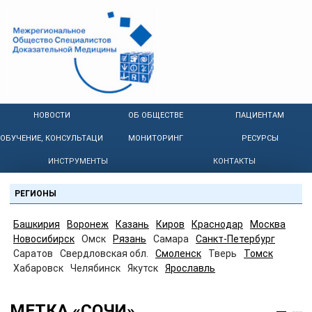
НОВОСТИ
ОБ ОБЩЕСТВЕ
ПАЦИЕНТАМ
ОБУЧЕНИЕ, КОНСУЛЬТАЦИИ
МОНИТОРИНГ
РЕСУРСЫ
ИНСТРУМЕНТЫ
КОНТАКТЫ
РЕГИОНЫ
Башкирия
Воронеж
Казань
Киров
Краснодар
Москва
Новосибирск
Омск
Рязань
Самара
Санкт-Петербург
Саратов
Свердловская обл.
Смоленск
Тверь
Томск
Хабаровск
Челябинск
Якутск
Ярославль
МЕТКА «СОЧИ»