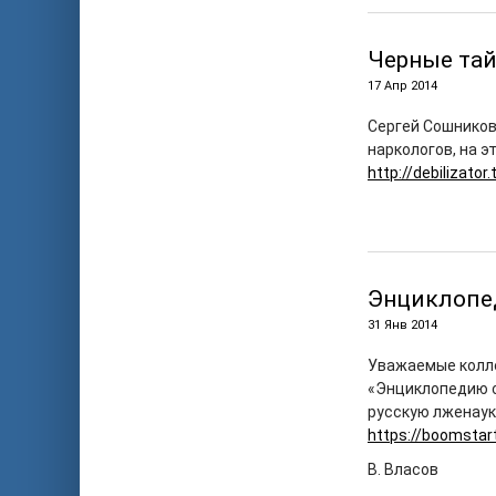
Черные та
17 Апр 2014
Сергей Сошников
наркологов, на э
http://debilizato
Энциклопе
31 Янв 2014
Уважаемые колле
«Энциклопедию с
русскую лженаук
https://boomstar
В. Власов