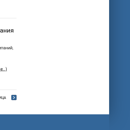
вания
мпаний,
ее…)
ИЦА