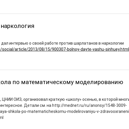
 наркология
 дал интервью о своей работе против шарлатанов в наркологии
/social/article/2013/08/15/900307-bolnoy-dayte-vashu-sinhuey.html
кола по математическому моделированию
, ЦНИИ ОИЗ, организовал краткую «школу» осенью, в которой мног
интересное. Детали см. на http://mednet.ru/ru/anonsy/1548-3009-
ya-shkola-po-matematicheskomu-modelirovaniyu-v-zdravooxranenii
ml