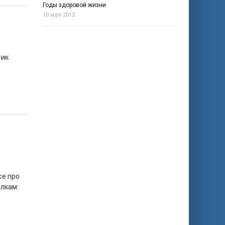
Годы здоровой жизни
10 мая 2012
тик
се про
элкам: