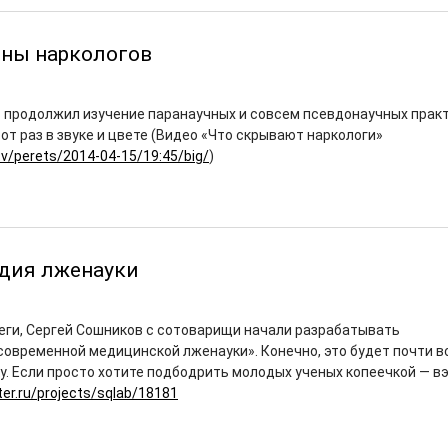
йны наркологов
 продолжил изучение паранаучных и совсем псевдонаучных прак
тот раз в звуке и цвете (Видео «Что скрывают наркологи»
r.tv/perets/2014-04-15/19:45/big/
)
дия лженауки
ги, Сергей Сошников с сотоварищи начали разрабатывать
овременной медицинской лженауки». Конечно, это будет почти в
у. Если просто хотите подбодрить молодых ученых копеечкой — в
ter.ru/projects/sqlab/18181