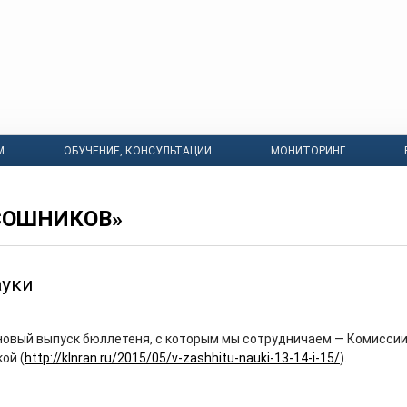
М
ОБУЧЕНИЕ, КОНСУЛЬТАЦИИ
МОНИТОРИНГ
СОШНИКОВ»
ауки
новый выпуск бюллетеня, с которым мы сотрудничаем — Комиссии
ой (
http://klnran.ru/2015/05/v-zashhitu-nauki-13-14-i-15/
).