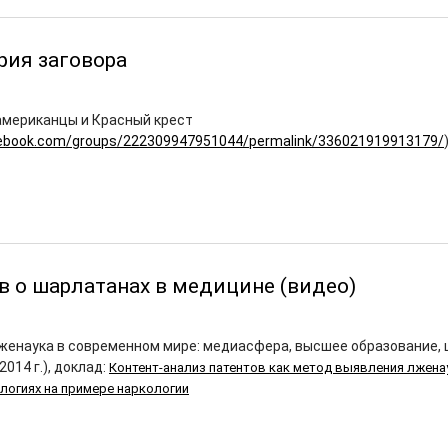
рия заговора
американцы и Красный крест
cebook.com/groups/222309947951044/permalink/336021919913179/
в о шарлатанах в медицине (видео)
енаука в современном мире: медиасфера, высшее образование, 
2014 г.), доклад:
Контент-анализ патентов как метод выявления лжена
логиях на примере наркологии