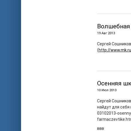
Волшебная
19 Авг 2013
Сергей Сошников
(
http://www.mk.ru
Осенняя ш
10 Июл 2013
Сергей Сошников
найдут для себя 
03102013-osennya
farmaczevtike.ht
ввв