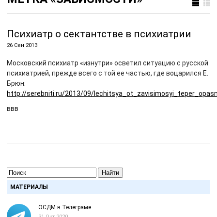
Психиатр о сектантстве в психиатрии
26 Сен 2013
Московский психиатр «изнутри» осветил ситуацию с русской
психиатрией, прежде всего с той ее частью, где воцарился Е.
Брюн:
http://serebniti.ru/2013/09/lechitsya_ot_zavisimosyi_teper_opasn
ввв
Найти
МАТЕРИАЛЫ
ОСДМ в Телеграме
31 Окт 2020