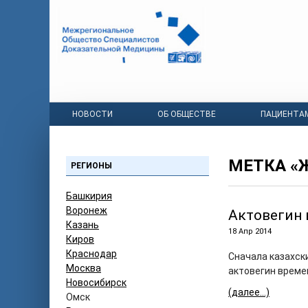
НОВОСТИ
ОБ ОБЩЕСТВЕ
ПАЦИЕНТА
МЕТКА 
РЕГИОНЫ
Башкирия
Воронеж
Актовегин 
Казань
18 Апр 2014
Киров
Краснодар
Сначала казахск
Москва
актовегин време
Новосибирск
(далее…)
Омск