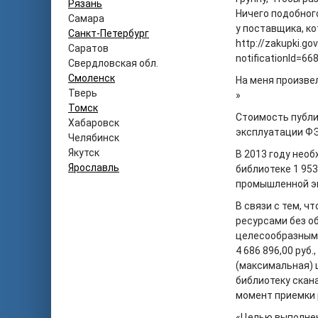
Рязань
Ничего подобног
Самара
у поставщика, ко
Санкт-Петербург
http://zakupki.go
Саратов
notificationId=66
Свердловская обл.
Смоленск
На меня произве
Тверь
»
Томск
Стоимость публи
Хабаровск
эксплуатации ФЭ
Челябинск
Якутск
В 2013 году нео
Ярославль
библиотеке 1 953
промышленной э
В связи с тем, 
ресурсами без 
целесообразным 
4 686 896,00 руб
(максимальная) 
библиотеку скана
момент приемки р
«Целью выполне