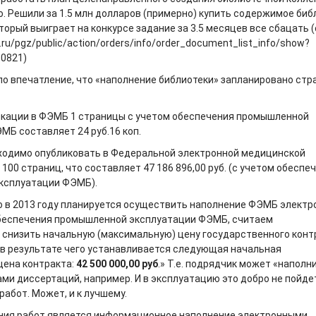
о. Решили за 1.5 млн долларов (примерно) купить содержимое биб
торый выиграет на конкурсе задание за 3.5 месяцев все сбацать (
v.ru/pgz/public/action/orders/info/order_document_list_info/show?
80821)
ло впечатление, что «наполнение библиотеки» запланировано стр
кации в ФЭМБ 1 страницы с учетом обеспечения промышленной
МБ составляет 24 руб.16 коп.
бходимо опубликовать в Федеральной электронной медицинской
 100 страниц, что составляет 47 186 896,00 руб. (с учетом обеспе
ксплуатации ФЭМБ).
что в 2013 году планируется осуществить наполнение ФЭМБ элект
обеспечения промышленной эксплуатации ФЭМБ, считаем
снизить начальную (максимальную) цену государственного конт
., в результате чего устанавливается следующая начальная
цена контракта:
42 500 000,00 руб
.» Т.е. подрядчик может «наполн
ми диссертаций, например. И в эксплуатацию это добро не пойде
абот. Может, и к лучшему.
ния работ является информационное наполнение электронными