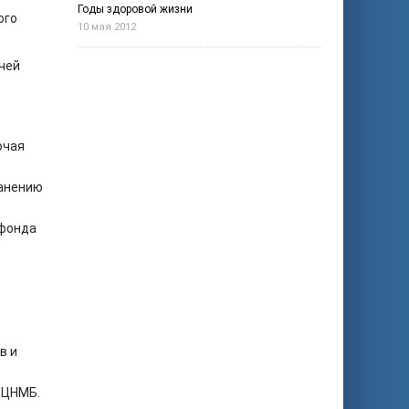
Годы здоровой жизни
ого
10 мая 2012
ачей
ючая
ранению
 фонда
в и
 ЦНМБ.