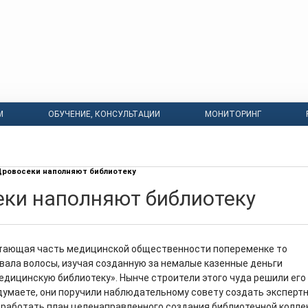
М
ОБУЧЕНИЕ, КОНСУЛЬТАЦИИ
МОНИТОРИНГ
ровосеки наполняют библиотеку
ки наполняют библиотеку
итающая часть медицинской общественности попеременке то
рвала волосы, изучая созданную за немалые казенные деньги
дицинскую библиотеку». Нынче строители этого чуда решили его
думаете, они поручили наблюдательному совету создать эксперт
азработать план целенаправленного создания библиотечной колле