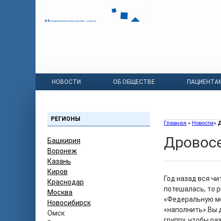
НОВОСТИ
ОБ ОБЩЕСТВЕ
ПАЦИЕНТА
РЕГИОНЫ
Главная
»
Новости
»
Д
Дровосе
Башкирия
Воронеж
Казань
Киров
Год назад вся ч
Краснодар
потешалась, то 
Москва
«Федеральную ме
Новосибирск
«наполнить».
Вы 
Омск
группу, чтобы р