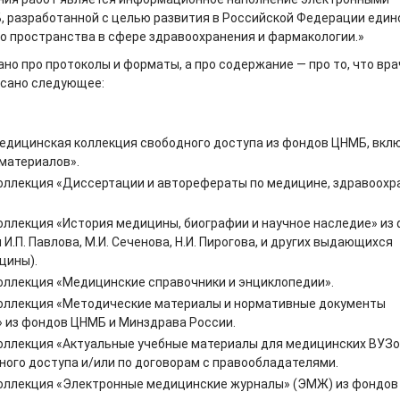
 разработанной с целью развития в Российской Федерации един
 пространства в сфере здравоохранения и фармакологии.»
но про протоколы и форматы, а про содержание — про то, что вр
исано следующее:
едицинская коллекция свободного доступа из фондов ЦНМБ, вкл
 материалов».
оллекция «Диссертации и авторефераты по медицине, здравоох
оллекция «История медицины, биографии и научное наследие» из
И.П. Павлова, М.И. Сеченова, Н.И. Пирогова, и других выдающихся
цины).
оллекция «Медицинские справочники и энциклопедии».
оллекция «Методические материалы и нормативные документы
 из фондов ЦНМБ и Минздрава России.
оллекция «Актуальные учебные материалы для медицинских ВУЗо
ного доступа и/или по договорам с правообладателями.
оллекция «Электронные медицинские журналы» (ЭМЖ) из фондов