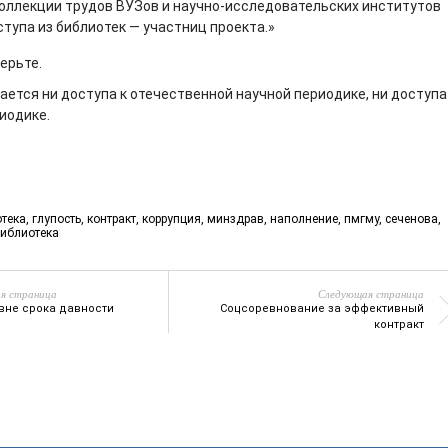
оллекции трудов ВУЗов и научно-исследовательских институтов
тупа из библиотек — участниц проекта.»
ерьте.
гается ни доступа к отечественной научной периодике, ни доступа
иодике.
тека
,
глупость
,
контракт
,
коррупция
,
минздрав
,
наполнение
,
пмгму
,
сеченова
,
иблиотека
я страница
Следующая страница
 вне срока давности
Соцсоревнование за эффективный
контракт