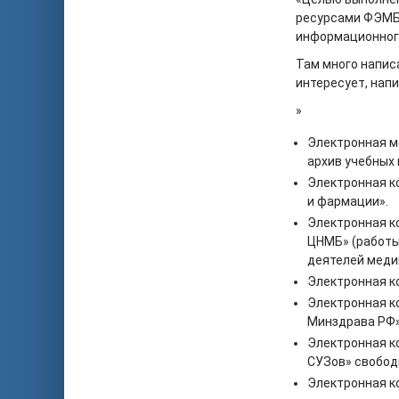
ресурсами ФЭМБ,
информационного
Там много написа
интересует, нап
»
Электронная м
архив учебных
Электронная к
и фармации».
Электронная к
ЦНМБ» (работы 
деятелей меди
Электронная к
Электронная к
Минздрава РФ»
Электронная к
СУЗов» свобод
Электронная к