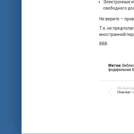
Электронные к
свободного дос
Не верите — пров
Т.е. не предпола
иностранной пер
ВВВ
Метки:
библио
федеральная б
Предыдуща
Плагиат -