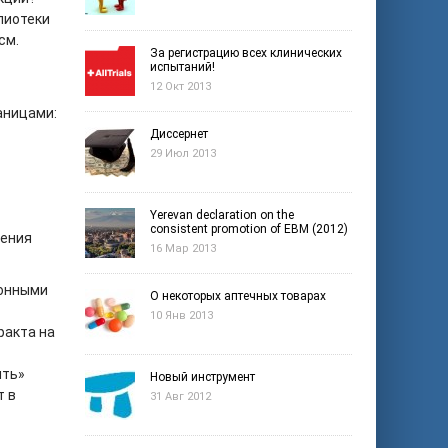
лиотеки
см.
За регистрацию всех клинических
испытаний!
12 Окт 2013
аницами:
Диссернет
29 Июл 2013
Yerevan declaration on the
consistent promotion of EBM (2012)
чения
16 Мар 2013
ронными
О некоторых аптечных товарах
10 Янв 2013
ракта на
ить»
Новый инструмент
т в
31 Авг 2012