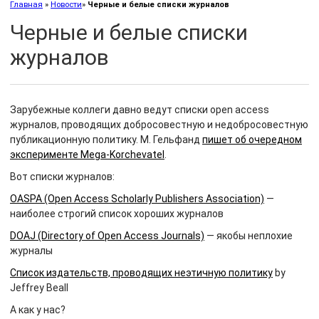
Главная
»
Новости
»
Черные и белые списки журналов
Черные и белые списки
журналов
Зарубежные коллеги давно ведут списки open access
журналов, проводящих добросовестную и недобросовестную
публикационную политику. М. Гельфанд
пишет об очередном
эксперименте Mega-Korchevatel
.
Вот списки журналов:
OASPA (Open Access Scholarly Publishers Association)
—
наиболее строгий список хороших журналов
DOAJ (Directory of Open Access Journals)
— якобы неплохие
журналы
Список издательств, проводящих неэтичную политику
by
Jeffrey Beall
А как у нас?