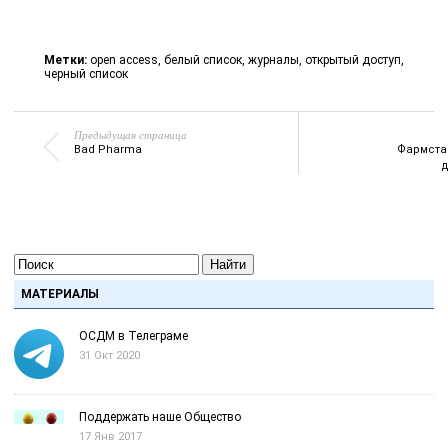
Метки:
open access
,
белый список
,
журналы
,
открытый доступ
,
черный список
Предыдущая страница
Bad Pharma
Фармста
Найти
МАТЕРИАЛЫ
ОСДМ в Телеграме
31 Окт 2020
Поддержать наше Общество
17 Янв 2017