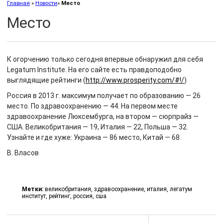
Главная
»
Новости
»
Место
Место
К огорчению только сегодня впервые обнаружил для себя
Legatum Institute. На его сайте есть правдоподобно
выглядящие рейтинги (
http://www.prosperity.com/#!/
)
Россия в 2013 г. максимум получает по образованию — 26
место. По здравоохранению — 44. На первом месте
здравоохранение Люксембурга, на втором — сюрпрайз —
США. Великобритания — 19, Италия — 22, Польша — 32.
Узнайте и где хуже: Украина — 86 место, Китай — 68.
В. Власов
Метки:
великобритания
,
здравоохранение
,
италия
,
легатум
институт
,
рейтинг
,
россия
,
сша