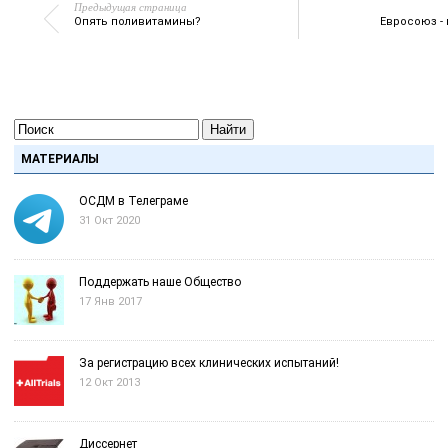
Предыдущая страница
Опять поливитамины?
Евросоюз -
Найти
МАТЕРИАЛЫ
ОСДМ в Телеграме
31 Окт 2020
Поддержать наше Общество
17 Янв 2017
За регистрацию всех клинических испытаний!
12 Окт 2013
Диссернет