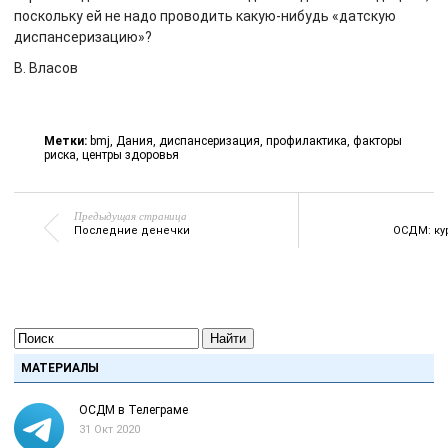
поскольку ей не надо проводить какую-нибудь «датскую
диспансеризацию»?
В. Власов
Метки:
bmj
,
Дания
,
диспансеризация
,
профилактика
,
факторы
риска
,
центры здоровья
Предыдущая страница
Последние денечки
ОСДМ: кур
Найти
МАТЕРИАЛЫ
ОСДМ в Телеграме
31 Окт 2020