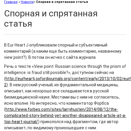
Главная
»
Новости
»
Спорная и спрятанная статья
Спорная и спрятанная
статья
В Eur Heart J опубликовали спорный и субъективный
комментарий (а каким еще быть комментарию, названному
view point?). В потом он исчез с сайта журнала
Речь о тексте «View point: Russian science through the prism of
intelligence: is fraud still possible?», доступном сейчас на
(
http://eurheartj.oxfordjournals.org/content/early/2013/10/02/eurh
2
). В нем русский ученый, из фундаментальной медицины,
описыват, как нехорошо все складывается в русской
биомедицинской науке. Местами вы с ним не согласитесь,
ясно вполне. Но интересно, что комментатор Форбса
(
http://www.forbes.com/sites/larryhusten/2014/08/12/the-
complicated-story-behind-yet-another-disappeared-article-at-a-
top-heart-journal/
) прикололся над фрагментом, где автор
описывает, по-видимому произошедшее с ним: