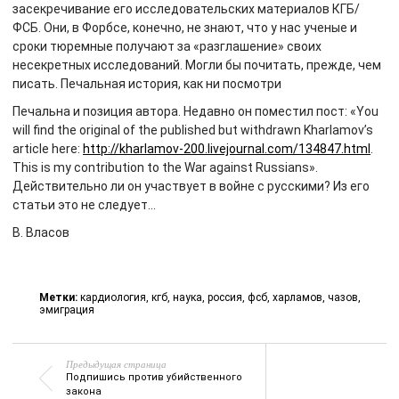
засекречивание его исследовательских материалов КГБ/
ФСБ. Они, в Форбсе, конечно, не знают, что у нас ученые и
сроки тюремные получают за «разглашение» своих
несекретных исследований. Могли бы почитать, прежде, чем
писать. Печальная история, как ни посмотри
Печальна и позиция автора. Недавно он поместил пост: «You
will find the original of the published but withdrawn Kharlamov’s
article here:
http://kharlamov-200.livejournal.com/134847.html
.
This is my contribution to the War against Russians».
Действительно ли он участвует в войне с русскими? Из его
статьи это не следует…
В. Власов
Метки:
кардиология
,
кгб
,
наука
,
россия
,
фсб
,
харламов
,
чазов
,
эмиграция
Предыдущая страница
Подпишись против убийственного
закона