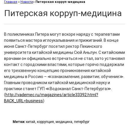
Главная
»
Новости
»
Питерская корруп-медицина
Питерская корруп-медицина
В поликлиниках Питера могут вскоре наряду с терапевтами
появиться мастера иглоукалывания и прижиганий. В конце
июня Санкт‑Петербург посетил ректор Пекинского
университета китайской медицины Сюй Аньлун. С китайскими
врачами он официально встречаться не стал, зато установил
контакт с городскими властями, которые горячо поддержали
его трехзвенную концепцию проникновения китайской
медицины в Россию – ≪ознакомление; развитие; обучение≫.
Главным проводником китайской медицинской науку и
практики станет ГУП ≪Водоканал Санкт-Петербурга≫.
(
http://vademec.ru/magazines/article33392.html?
BACK_URL=business
)
Метки:
китай
,
коррупция
,
медицина
,
петербург