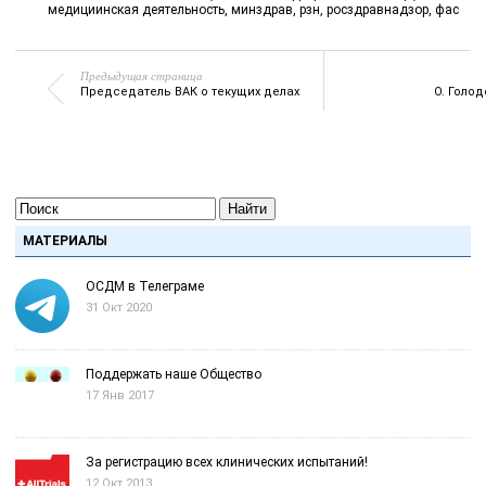
медициинская деятельность
,
минздрав
,
рзн
,
росздравнадзор
,
фас
Предыдущая страница
Председатель ВАК о текущих делах
О. Голо
Найти
МАТЕРИАЛЫ
ОСДМ в Телеграме
31 Окт 2020
Поддержать наше Общество
17 Янв 2017
За регистрацию всех клинических испытаний!
12 Окт 2013