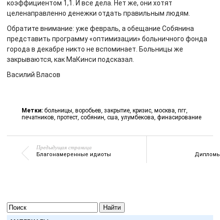
коэффициентом 1,1. И все дела. Нет же, они хотят
целенаправленно денежки отдать правильным людям.
Обратите внимание: уже февраль, а обещание Собянина
представить программу «оптимизации» больничного фонда
города в декабре никто не вспоминает. Больницы же
закрываются, как МаКинси подсказал.
Василий Власов
Метки:
больницы
,
воробьев
,
закрытие
,
кризис
,
москва
,
пгг
,
печатников
,
протест
,
собянин
,
сша
,
улумбекова
,
финасирование
Предыдущая страница
Благонамеренные идиоты
Дипломы.
Найти