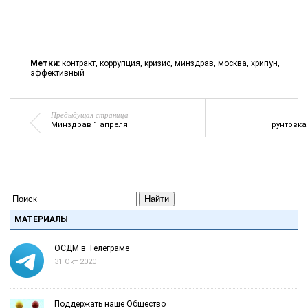
Метки:
контракт
,
коррупция
,
кризис
,
минздрав
,
москва
,
хрипун
,
эффективный
Предыдущая страница
Минздрав 1 апреля
Грунтовк
Найти
МАТЕРИАЛЫ
ОСДМ в Телеграме
31 Окт 2020
Поддержать наше Общество