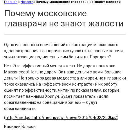
Главная
»
Новости
»
Почему московские главврачи не знают жалости
Почему московские
главврачи не знают жалости
Одно из основных впечатлений от кастрации московского
здравоохранения: главврачи выступают как главные палачи,
уничтожающие подчиненные им больницы. Парадокс?
Нет. Это эффективный менеджмент. Не даром нанимали
Маккинсеев! Нет, не даром. За наши деньги с вами, большие
деньги. Не только рядовая медсестра или врач, но и главнюки
тоже оказались на «эффективном контракте» и их работу
оценят по эффективности, читай по показателям, которые
посчитает важными Хрипун. Будет показатель «доля
обезглавленных на совещании врачей» — будут
обезглавливать
(
http://medportal.ru/mednovosti/news/2015/04/02/250kpi/
)
Василий Власов