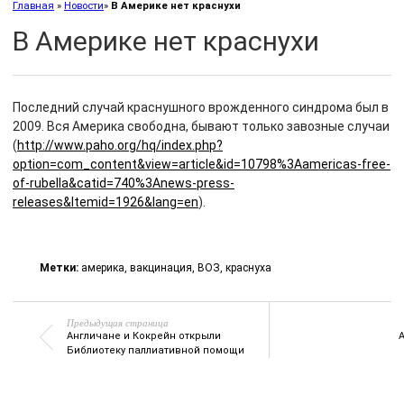
Главная
»
Новости
»
В Америке нет краснухи
В Америке нет краснухи
Последний случай краснушного врожденного синдрома был в
2009. Вся Америка свободна, бывают только завозные случаи
(
http://www.paho.org/hq/index.php?
option=com_content&view=article&id=10798%3Aamericas-free-
of-rubella&catid=740%3Anews-press-
releases&Itemid=1926&lang=en
).
Метки:
америка
,
вакцинация
,
ВОЗ
,
краснуха
Предыдущая страница
Англичане и Кокрейн открыли
Библиотеку паллиативной помощи