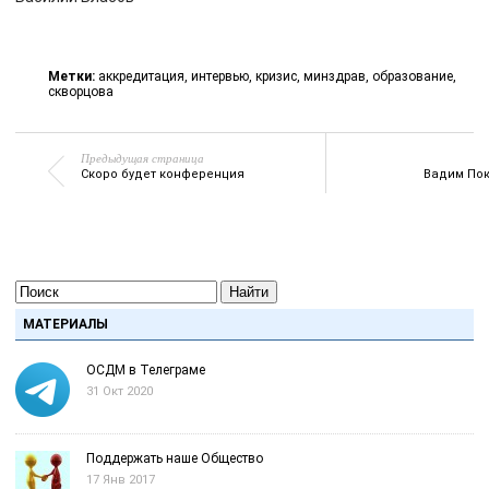
Метки:
аккредитация
,
интервью
,
кризис
,
минздрав
,
образование
,
скворцова
Предыдущая страница
Скоро будет конференция
Вадим Пок
Найти
МАТЕРИАЛЫ
ОСДМ в Телеграме
31 Окт 2020
Поддержать наше Общество
17 Янв 2017