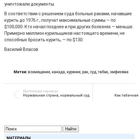
уничтожали документы.
В соответствии с решением суда больные раками, начавшие
курить до 1976 г., получат максимальные суммы — по
$100,000. Кто начал позднее и при других болезнях — меньше.
Примерно миллион курильщиков настоящего времени, не
способных бросить курить, — по $130.
Василий Власов
Метки:
возмещение
,
канада
,
курение
,
рак
,
суд
,
табак
,
эмфизема
Предыдущая страница
Нормальная страна, нормальный суд
Как табачная
Найти
МАТЕРИАЛЫ