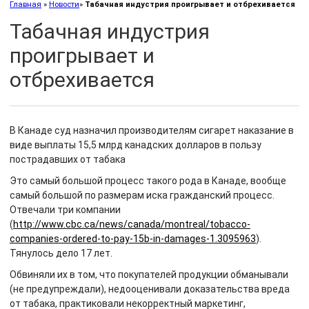
Главная
»
Новости
»
Табачная индустрия проигрывает и отбрехивается
Табачная индустрия
проигрывает и
отбрехивается
В Канаде суд назначил производителям сигарет наказание в
виде выплаты 15,5 млрд канадских долларов в пользу
пострадавших от табака
Это самый большой процесс такого рода в Канаде, вообще
самый большой по размерам иска гражданский процесс.
Отвечали три компании
(
http://www.cbc.ca/news/canada/montreal/tobacco-
companies-ordered-to-pay-15b-in-damages-1.3095963
).
Тянулось дело 17 лет.
Обвиняли их в том, что покупателей продукции обманывали
(не предупреждали), недооценивали доказательства вреда
от табака, практиковали некорректный маркетинг,