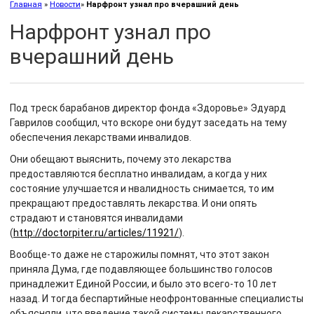
Главная
»
Новости
»
Нарфронт узнал про вчерашний день
Нарфронт узнал про
вчерашний день
Под треск барабанов директор фонда «Здоровье» Эдуард
Гаврилов сообщил, что вскоре они будут заседать на тему
обеспечения лекарствами инвалидов.
Они обещают выяснить, почему это лекарства
предоставляются бесплатно инвалидам, а когда у них
состояние улучшается и нвалидность снимается, то им
прекращают предоставлять лекарства. И они опять
страдают и становятся инвалидами
(
http://doctorpiter.ru/articles/11921/
).
Вообще-то даже не старожилы помнят, что этот закон
приняла Дума, где подавляющее большинство голосов
принадлежит Единой России, и было это всего-то 10 лет
назад. И тогда беспартийные неофронтованные специалисты
объясняли, что введение такой системы лекарственного