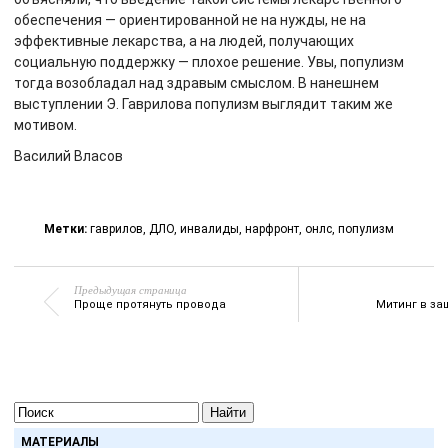
обеспечения — ориентированной не на нужды, не на
эффективные лекарства, а на людей, получающих
социальную поддержку — плохое решение. Увы, популизм
тогда возобладал над здравым смыслом. В нанешнем
выступлении Э. Гаврилова популизм выглядит таким же
мотивом.
Василий Власов
Метки:
гаврилов
,
ДЛО
,
инвалиды
,
нарфронт
,
онлс
,
популизм
Предыдущая страница
Проще протянуть провода
Митинг в за
Найти
МАТЕРИАЛЫ