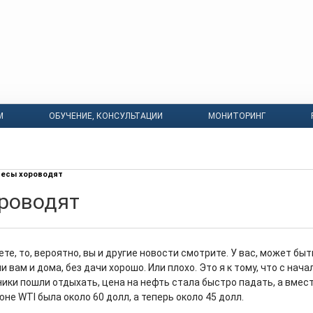
М
ОБУЧЕНИЕ, КОНСУЛЬТАЦИИ
МОНИТОРИНГ
есы хороводят
роводят
ете, то, вероятно, вы и другие новости смотрите. У вас, может быт
и вам и дома, без дачи хорошо. Или плохо. Это я к тому, что с нача
ики пошли отдыхать, цена на нефть стала быстро падать, а вмест
июне WTI была около 60 долл, а теперь около 45 долл.