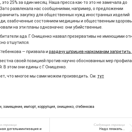
, это 25% за один месяц. Наша пресса как-то это не замечала до
 Зато развлекала нас сообщениями, например, о предложении
раничить закупку для общественных нужд иностранных изделий
ди, озабоченные состоянием медицины и общественным здоровье
овали на эти планы однозначно: они убийственные.
обитатели ада. Г. Онищенко назвал презервативы не имеющими о
сно отшутился.
Стебенкова — призвала и
раздачу шприцев наркоманам запретить.
звестна своей позицией против научно обоснованных мер профила
. В этом они едины с Г. Онищенко.
ет, что многое мы сами можем производить. См.
тут
и
,
замещение
,
импорт
,
коррупция
,
онищенко
,
стебенкова
я страница
Следующая страница
ная дегельминтизация и
Надо плакать...