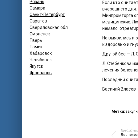
Рязань
Если кто считает
Самара
вчерашнего дня.
Санкт-Петербург
Минпромторга ог
Саратов
медицинских. Лю
Свердловская обл.
немало, отреагир
Смоленск
Но выявились и 
Тверь
к здоровью и гну
Томск
Хабаровск
Другой бес — Л. 
Челябинск
Л. Стебенкова и
Якутск
лечения болезней
Ярославль
Последний счита
Васиилй Власов
Метки:
закупк
Предыдуща
Бесполез