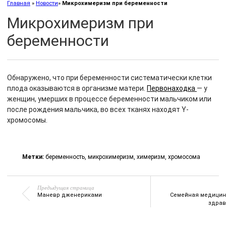
Главная
»
Новости
»
Микрохимеризм при беременности
Микрохимеризм при
беременности
Обнаружено, что при беременности систематически клетки
плода оказываются в организме матери.
Первонаходка
— у
женщин, умерших в процессе беременности мальчиком или
после рождения мальчика, во всех тканях находят Y-
хромосомы.
Метки:
беременность
,
микрохимеризм
,
химеризм
,
хромосома
Предыдущая страница
Маневр дженериками
Семейная медицина
здрав