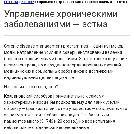
Главная
»
Новости
»
Управление хроническими заболеваниями — астма
Управление хроническими
заболеваниями — астма
Chronic disease management programmes — один из писков
моды, направление усилий в совершенствовании ведения
больных с хроническими болезнями. Это не только обучение
и самоконтроль, но и создание координированных усилий
медицинских и социальных работников в достижении
индивидуальных целей пациентов.
Насколько это оправдано?
Кокрановский
сисобзор примениетльно к самому
характерному и вроде бы подходящему для таких усилий
объекту — бронхиальной астме у взрослых — обнаружил, что
за всем этим стоит небольшая наука. Т.е. больных и
пациентов много (81746 и 20 соотв.), но все испытания
небольшие, методически несовершенные.