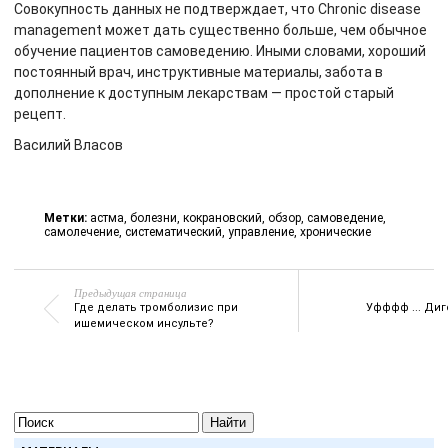
Совокупность данных не подтверждает, что Chronic disease
management может дать существенно больше, чем обычное
обучение пациентов самоведению. Иными словами, хороший
постоянный врач, инструктивные материалы, забота в
дополнение к доступным лекарствам — простой старый
рецепт.
Василий Власов
Метки:
астма
,
болезни
,
кокрановский
,
обзор
,
самоведение
,
самолечение
,
систематический
,
управление
,
хронические
Предыдущая страница
Где делать тромболизис при
Уфффф ... Диг
ишемическом инсульте?
Найти