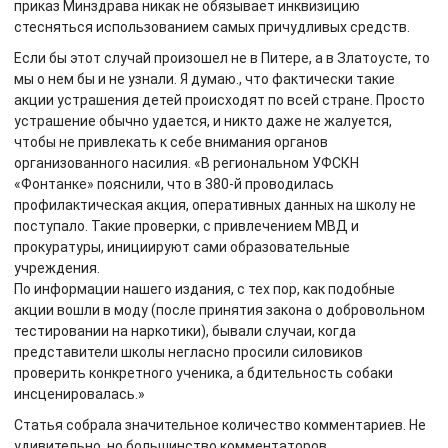
приказ Минздрава никак не обязывает инквизицию
стесняться использованием самых причудливых средств.
Если бы этот случай произошел не в Питере, а в Златоусте, то
мы о нем бы и не узнали. Я думаю., что фактически такие
акции устрашения детей происходят по всей стране. Просто
устрашение обычно удается, и никто даже не жалуется,
чтобы не привлекать к себе внимания органов
организованного насилия. «В региональном УФСКН
«Фонтанке» пояснили, что в 380-й проводилась
профилактическая акция, оперативных данных на школу не
поступало. Такие проверки, с привлечением МВД и
прокуратуры, инициируют сами образовательные
учреждения.
По информации нашего издания, с тех пор, как подобные
акции вошли в моду (после принятия закона о добровольном
тестировании на наркотики), бывали случаи, когда
представители школы негласно просили силовиков
проверить конкретного ученика, а бдительность собаки
инсценировалась.»
Статья собрала значительное количество комментариев. Не
удивительно, но большинство комментаторов