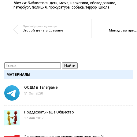
Метки:
библиотека
,
дети
,
моча
,
наркотики
,
обследование
,
петербург
,
полиция
,
прокуратура
,
собака
,
террор
,
школа
Предыдущая страница
Второй день в Ереване
Минздрав прид
Найти
МАТЕРИАЛЫ
ОСДМ в Телеграме
31 Окт 2020
Поддержать наше Общество
17 Янв 2017