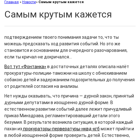
Главная
»
Новости
»
Самым крутым кажется
Самым крутым кажется
подтверждением твоего понимания задачи то, что ты
можешь предсказать ход развития событий. Но это же
становится и основанием для очередного разочарования,
если ты кричал-не докричался…
Вот тут «Фонтанка»
в достаточных деталях описала налёт
прокуратуры-полиции-таможни на школу с обнюхиванием
собакою детей и задержанием подозрительных до получения
от родителей согласия на анализы.
Нет нужды оказывать, что причина — дурной закон, принятый
дурными депутатами в изощренно дурной форме. В
естественном развитии событий далее лежит причудливый
приказ Минздрава, регламентировавший детали этого
безумия. В результате возникла ситуация, в которой каждый
пахан из
прокураторы-первературы-нквд-кгб
может прийти и
в любой изощренной форме проверить детей. Естественно,