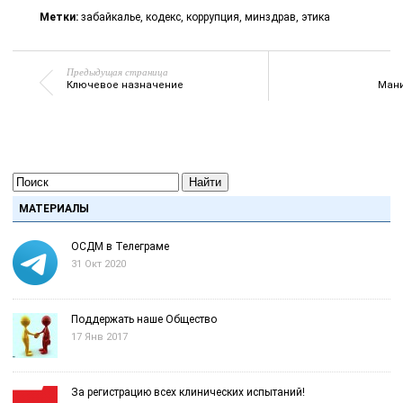
Метки:
забайкалье
,
кодекс
,
коррупция
,
минздрав
,
этика
Предыдущая страница
Ключевое назначение
Мани
Найти
МАТЕРИАЛЫ
ОСДМ в Телеграме
31 Окт 2020
Поддержать наше Общество
17 Янв 2017
За регистрацию всех клинических испытаний!