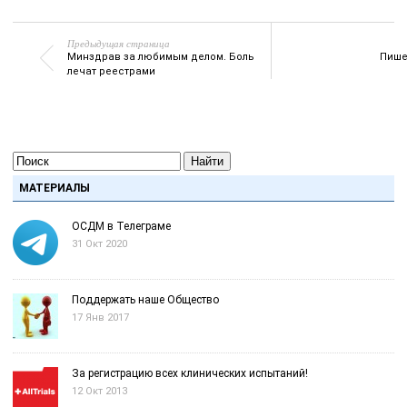
Предыдущая страница
Минздрав за любимым делом. Боль
Пише
лечат реестрами
Найти
МАТЕРИАЛЫ
ОСДМ в Телеграме
31 Окт 2020
Поддержать наше Общество
17 Янв 2017
За регистрацию всех клинических испытаний!
12 Окт 2013