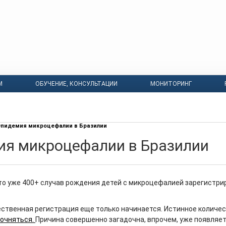
М
ОБУЧЕНИЕ, КОНСУЛЬТАЦИИ
МОНИТОРИНГ
пидемия микроцефалии в Бразилии
я микроцефалии в Бразилии
что уже 400+ случав рождения детей с микроцефалией зарегистри
ественная регистрация еще только начинается. Истинное количе
точняться.
Причина совершенно загадочна, впрочем, уже появляе