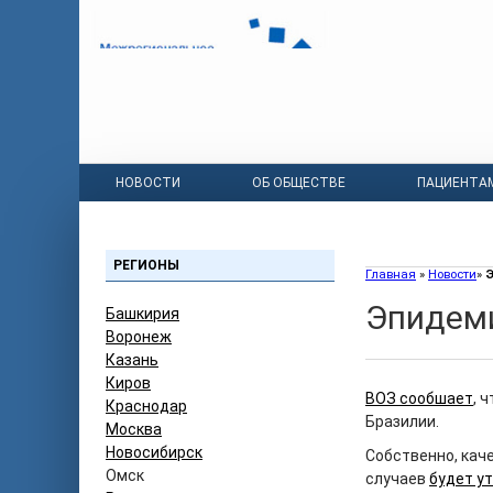
НОВОСТИ
ОБ ОБЩЕСТВЕ
ПАЦИЕНТА
РЕГИОНЫ
Главная
»
Новости
»
Э
Эпидеми
Башкирия
Воронеж
Казань
Киров
ВОЗ сообшает
, 
Краснодар
Бразилии.
Москва
Новосибирск
Собственно, кач
Омск
случаев
будет у