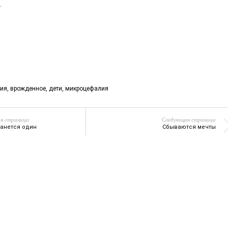
…
6
лия
,
врожденное
,
дети
,
микроцефалия
я страница
Следующая страница
танется один
Сбываются мечты