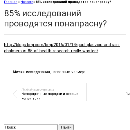
Главная
»
Новости
»
85% исследований проводятся понапрасну?
85% исследований
проводятся понапрасну?
http://blogs.bmj.com/bmj/2016/01/14/paul-glasziou-and-iain-
chalmers-is-85-of-health-research-really-wasted/
Метки:
исследования
,
напрасные
,
чалмерс
Предыдущая страница
Непорядочные порядки и скорые
Пи
конвульсии
Найти