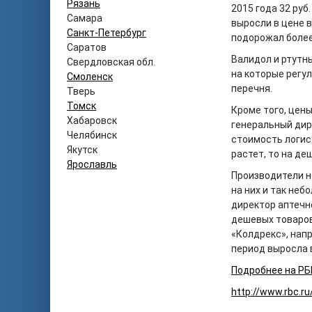
Рязань
2015 года 32 руб
Самара
выросли в цене в
Санкт-Петербург
подорожал более 
Саратов
Валидол и ртутн
Свердловская обл.
на которые регу
Смоленск
перечня.
Тверь
Томск
Кроме того, цены
Хабаровск
генеральный дир
Челябинск
стоимость логист
Якутск
растет, то на д
Ярославль
Производители н
на них и так не
директор аптечн
дешевых товаров
«Колдрекс», напр
период выросла в 
Подробнее на РБ
http://www.rbc.