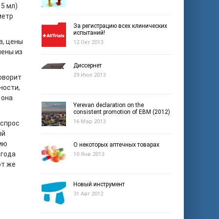
 5 мл)
метр
За регистрацию всех клинических
испытаний!
в, цены
12 Окт 2013
чены из
Диссернет
29 Июл 2013
говорит
ности,
 она
Yerevan declaration on the
consistent promotion of EBM (2012)
16 Мар 2013
 спрос
ый
рию
О некоторых аптечных товарах
 года
10 Янв 2013
от же
Новый инструмент
31 Авг 2012