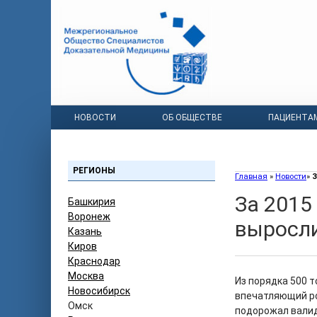
НОВОСТИ
ОБ ОБЩЕСТВЕ
ПАЦИЕНТА
РЕГИОНЫ
Главная
»
Новости
»
З
За 2015
Башкирия
Воронеж
выросли
Казань
Киров
Краснодар
Москва
Из порядка 500 т
Новосибирск
впечатляющий ро
Омск
подорожал валид