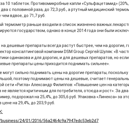
. за 10 таблеток. Противомикробные капли «Сульфацетамид» (20%,
 два с половиной раза, до 72,3 руб., а ртутный медицинский термо
чем вдвое, до 71,7 руб.
ый термометр раньше входили в список жизненно важных лекарст
лируются государством, однако в конце 2014 года они были исклю
 на дешевые препараты всегда растут быстрее, чем на дорогие, 
ектор консалтинговой компании DSM Group Сергей Шуляк: «В част
ики одинакова и для дорогих, и для дешевых препаратов, но если
ешевые препараты цены приходится поднимать сильнее».
е могут сильно поднимать цены на дорогие препараты, поскольку
большой, поэтому поднимают цены на дешевые, считает генеральн
ой сети «Ригла» Александр Филиппов: «Повышение цен на катего
 не является критичным для потребителя, отсюда и рост». За два
имер, подорожал на 25,4%, до 305,6 руб. Упаковка «Линекса» за эт
цене на 29,4%, до 203,9 руб.
К:
ru/business/24/01/2016/56a2464c9a7947edc53eb2d7