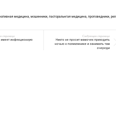
нативная медицина
,
мошенники
,
пасторальнгая медицина
,
проповедники
,
рел
я страница
Следующая страница
 имеет инфекционную
Никто не просит мамочек приходить
ночью к поликлинике и занимать там
очереди