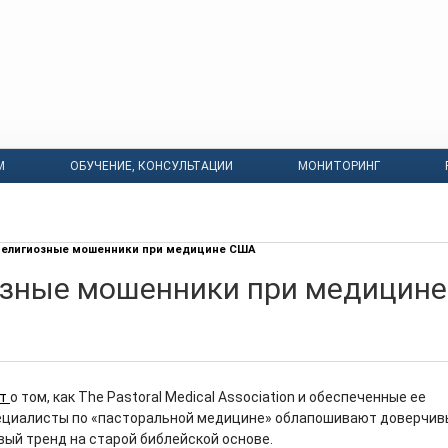
М
ОБУЧЕНИЕ, КОНСУЛЬТАЦИИ
МОНИТОРИНГ
елигиозные мошенники при медицине США
зные мошенники при медицине
ст
о том, как The Pastoral Medical Association и обеспеченные ее
ециалисты по «пасторальной медицине» облапошивают доверчив
вый тренд на старой библейской основе.