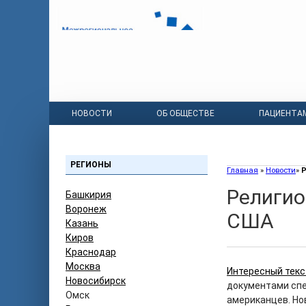
НОВОСТИ
ОБ ОБЩЕСТВЕ
ПАЦИЕНТА
РЕГИОНЫ
Главная
»
Новости
»
Р
Религио
Башкирия
Воронеж
США
Казань
Киров
Краснодар
Москва
Интересный тек
Новосибирск
документами сп
Омск
американцев. Но