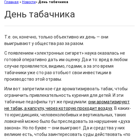
Главная
»
Новости
»
День табачника
День табачника
Т.е. он, конечно, только объективно их день — они
выигрывают у общества раз за разом.
С появлением «электронных сигарет» наука оказалась не
готовой оперативно дать им оценку. Да и то: вред в любом
случае проявляется, видимо, годами, а за это время
табачники уже сто раз отобьют свои инвестиции в
производство этой отравы.
Или вот: запретили кое-где ароматизирвоать табак, чтобы
ограничить привлекательность курения для детей. И эти
табачные педофилы тут же придумали:
они ароматизируют
не табак, а капсулу, через которую проходит воздух
. В каких-
то юрисдикциях, человеколюбивых и вертикальных, таких
ловкачей можно было бы преследовать за нарушение «духа
закона». Но по букве — они выиграют. Да и средства у них
великие есть, чтобы заинтересовать суды действовать «по