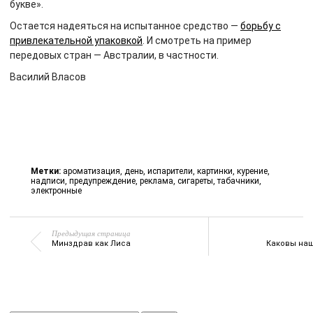
букве».
Остается надеяться на испытанное средство —
борьбу с
привлекательной упаковкой
. И смотреть на пример
передовых стран — Австралии, в частности.
Василий Власов
Метки:
ароматизация
,
день
,
испарители
,
картинки
,
курение
,
надписи
,
предупреждение
,
реклама
,
сигареты
,
табачники
,
электронные
Предыдущая страница
Минздрав как Лиса
Каковы наш