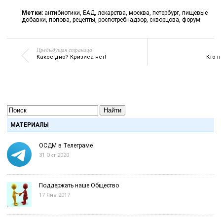
Метки:
антибиотики
,
БАД
,
лекарства
,
москва
,
петербург
,
пищевые
добавки
,
попова
,
рецепты
,
роспотребнадзор
,
скворцова
,
форум
Предыдущая страница
Какое дно? Кризиса нет!
Кто 
Найти
МАТЕРИАЛЫ
ОСДМ в Телеграме
31 Окт 2020
Поддержать наше Общество
17 Янв 2017