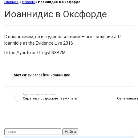
Главная
»
Новости
»
Иоаннидис в Оксфорде
Иоаннидис в Оксфорде
С опозданием, но и с удовольствием — выступление J-P
Ioannidis at the Evidence Live 2016
https://youtu.be/ffdgyLN8B7M
Метки:
evidence live
,
иоаннидис
Предыдущая страница
Саратов продолжает зажигать
Сеченовка 
Найти