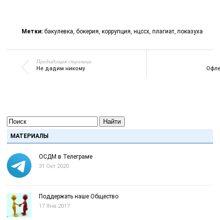
Метки:
бакулевка
,
бокерия
,
коррупция
,
нцссх
,
плагиат
,
показуха
Предыдущая страница
Не дадим никому
Офле
Найти
МАТЕРИАЛЫ
ОСДМ в Телеграме
31 Окт 2020
Поддержать наше Общество
17 Янв 2017