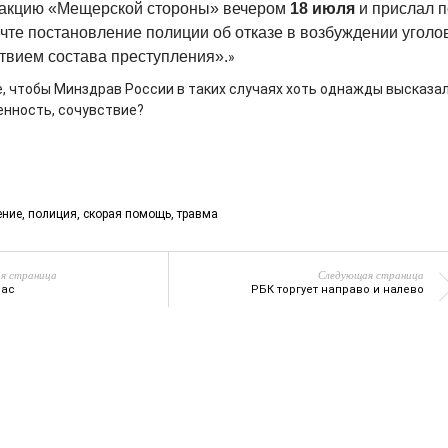
дакцию «Мещерской стороны» вечером
18 июля
и прислал п
чте постановление полиции об отказе в возбуждении уголо
ствием состава преступления».
»
, чтобы Минздрав России в таких случаях хоть однажды высказа
енность, сочувствие?
ение
,
полиция
,
скорая помощь
,
травма
я страница
Следующая страница
нас
РБК торгует направо и налево