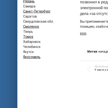
Рязань
позвонил в ре
Самара
электронной по
Санкт-Петербург
дела «за отсут
Саратов
Свердловская обл.
Вы припоминаете
Смоленск
позицию, озабоч
Тверь
ВВВ
Томск
Хабаровск
Челябинск
Якутск
Метки:
напад
Ярославль
Предыдуща
У них и у 