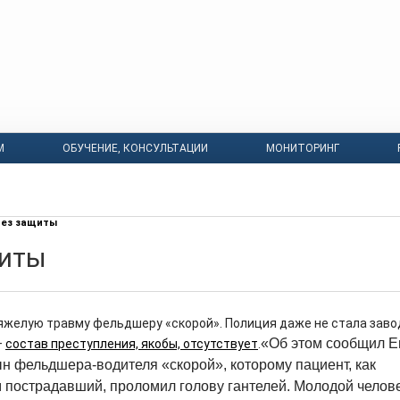
М
ОБУЧЕНИЕ, КОНСУЛЬТАЦИИ
МОНИТОРИНГ
Без защиты
щиты
яжелую травму фельдшеру «скорой». Полиция даже не стала заво
«Об этом сообщил Е
—
состав преступления, якобы, отсутствует
.
н фельдшера-водителя «скорой», которому пациент, как
 пострадавший, проломил голову гантелей. Молодой челов