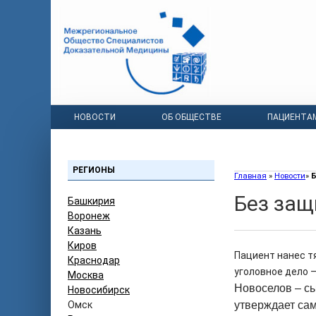
НОВОСТИ
ОБ ОБЩЕСТВЕ
ПАЦИЕНТА
РЕГИОНЫ
Главная
»
Новости
»
Без за
Башкирия
Воронеж
Казань
Киров
Пациент нанес т
Краснодар
уголовное дело 
Москва
Новоселов – сы
Новосибирск
Омск
утверждает сам