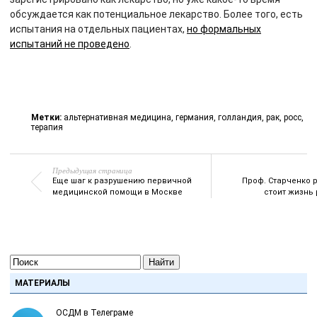
обсуждается как потенциальное лекарство. Более того, есть
испытания на отдельных пациентах,
но формальных
испытаний не проведено
.
Метки:
альтернативная медицина
,
германия
,
голландия
,
рак
,
росс
,
терапия
Предыдущая страница
Еще шаг к разрушению первичной
Проф. Старченко р
медицинской помощи в Москве
стоит жизнь 
Найти
МАТЕРИАЛЫ
ОСДМ в Телеграме