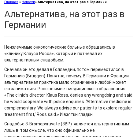
Главная
»
Новости
»
Альтернатива, на этот раз в Германии
Альтернатива, на этот раз в
Германии
Неизлечимые онкологические больные обращались в
«клинику Клауса Росса», который и потчевал их
альтернативным снадобьем.
Сначала он это делал в Голландии, потом переместился в
Германию (Bruggen). Понятно, почему. В Германии и Франции
альтернативная практика мало ограничена и любой может
ею заниматься. Росс не имеет медицинского образования.
«The clinic’s director, Klaus Ross, denies any wrongdoing and said
he would cooperate with police enquiries. ‘Alternative medicine is
complementary. We always advise our patients to explore regular
treatment first,’ Ross said.» И взятки гладки.
Снадобье 3-Bromopyruvate (3BP) является альтернативным
лишь в том смысле, что оно официально не
зарегистрировано как лекарство, но уже какое-то время