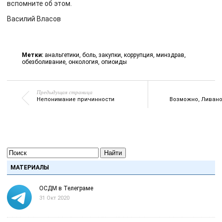
вспомните об этом.
Василий Власов
Метки:
анальгетики
,
боль
,
закупки
,
коррупция
,
минздрав
,
обезболивание
,
онкология
,
опиоиды
Предыдущая страница
Непонимание причинности
Возможно, Ливанов
Найти
МАТЕРИАЛЫ
ОСДМ в Телеграме
31 Окт 2020