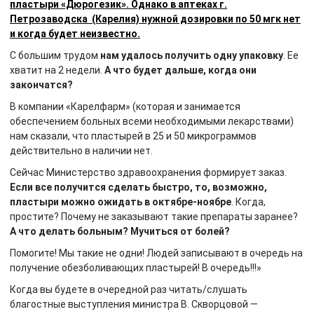
пластыри «Дюрогезик». Однако в аптеках г.
Петрозаводска (Карелия) нужной дозировки по 50 мгк нет
и когда будет неизвестно.
С большим трудом
нам удалось получить одну упаковку
. Ее
хватит на 2 недели.
А что будет дальше, когда они
закончатся?
В компании «Карелфарм» (которая и занимается
обеспечением больных всеми необходимыми лекарствами)
нам сказали, что пластырей в 25 и 50 микрограммов
действительно в наличии нет.
Сейчас Министерство здравоохранения формирует заказ.
Если все получится сделать быстро, то, возможно,
пластыри можно ожидать в октябре-ноябре
. Когда,
простите? Почему не заказывают такие препараты заранее?
А что делать больным? Мучиться от болей?
Помогите! Мы такие не одни! Людей записывают в очередь на
получение обезболивающих пластырей! В очередь!!!»
Когда вы будете в очередной раз читать/слушать
благостные выступления министра В. Скворцовой —