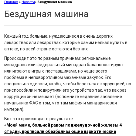
Главная
»
Новости
»
Бездушная машина
Бездушная машина
Каждый год больные, нуждающиеся в очень дорогих
лекарствах или лекарствах, которые самим нельзя купить в
аптеке, по всей стране остаются без них.
Происходит это по разным причинам: региональные
минздравы или федеральный минздрав баланопостируют
или играют в игры с поставщиками, но чаще всего —
проблема в неповоротливом механизме закупок. Его
специально сделали, якобы, чтобы бороться с коррупцией, но
приспособили и подкрутили его устройство так, что как раз
коррупции он не мешает (вспомните недавнее заявление
начальника ФАС о том, что там мафия и мандариновая
империя).
Вот что происходит в результате:
«
Моей маме, больной раком поджелудочной железы 4
стадии, прописали обезболивающие наркотические