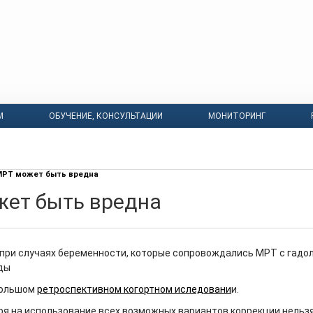
М
ОБУЧЕНИЕ, КОНСУЛЬТАЦИИ
МОНИТОРИНГ
МРТ может быть вредна
ет быть вредна
 при случаях беременности, которые сопровождались МРТ с гадо
ды
большом
ретроспективном когортном иследовани
и.
ря на использование всех возможных вариантов коррекции нельз