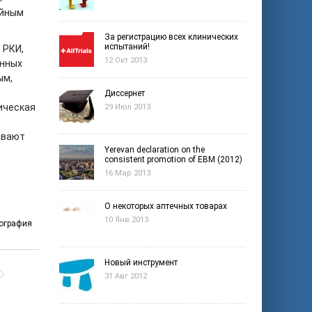
айным
За регистрацию всех клинических
испытаний!
 РКИ,
12 Окт 2013
енных
ым,
Диссернет
ическая
29 Июл 2013
ивают
Yerevan declaration on the
consistent promotion of EBM (2012)
16 Мар 2013
О некоторых аптечных товарах
10 Янв 2013
ография
Новый инструмент
31 Авг 2012