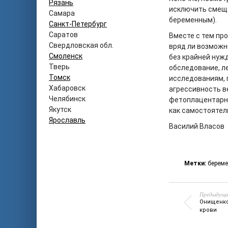
Рязань
исключить смеще
Самара
беременным).
Санкт-Петербург
Саратов
Вместе с тем про
Свердловская обл.
вряд ли возможн
Смоленск
без крайней нуж
Тверь
обследование, л
Томск
исследованиям, 
Хабаровск
агрессивность в
Челябинск
фетоплацентарн
Якутск
как самостоятел
Ярославль
Василий Власов
Метки:
берем
Предыдуща
Онищенко
крови