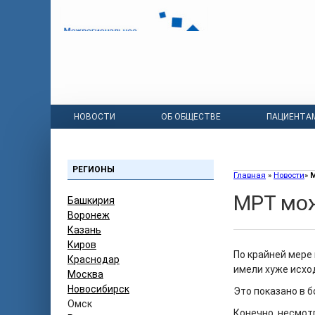
НОВОСТИ
ОБ ОБЩЕСТВЕ
ПАЦИЕНТА
РЕГИОНЫ
Главная
»
Новости
»
МРТ мож
Башкирия
Воронеж
Казань
Киров
По крайней мере
Краснодар
имели хуже исхо
Москва
Новосибирск
Это показано в 
Омск
Конечно, несмот