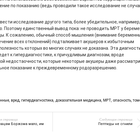
ние по показанию (ведь проводили такое исследование не случ
вести исследование другого типа, более убедительное, например,
о. Поэтому единственный вывод пока: не проводить МРТ у берем
ды. К сожалению, обычный способ мышления (внимание беременн
ечение всех отклонений) подталкивает акушеров к избыточным
полезность которых во многих случаях не доказана. Эта диагност
едет к гипердиагностике, к причудливым диагнозам, вроде
ой недостаочности, которые некоторые акушеры даже рассматр
ьное показание к преждевременному родоразрешению.
енные
,
вред
,
гипердиагностика
,
доказательная медицина
,
МРТ
,
опасность
,
том
я страница
Следующая страница
вцам Боржома мало, им
Пептиды не сгнили