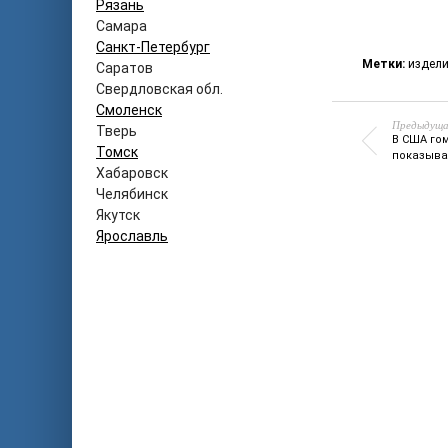
Рязань
Самара
Санкт-Петербург
Метки:
издел
Саратов
Свердловская обл.
Смоленск
Предыдуща
Тверь
В США го
Томск
показыва
Хабаровск
Челябинск
Якутск
Ярославль