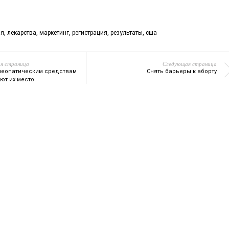
ия
,
лекарства
,
маркетинг
,
регистрация
,
результаты
,
сша
я страница
Следующая страница
меопатическим средствам
Снять барьеры к аборту
ют их место